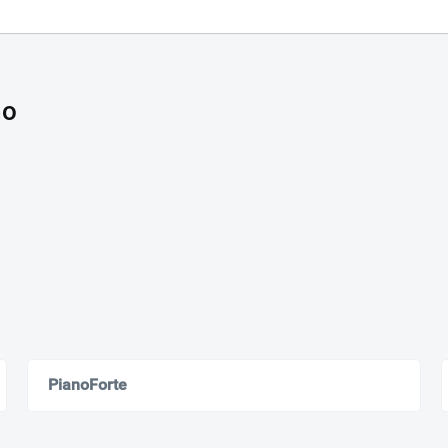
mo
Ваш город
?
Всё верно
Сменить город
Москва
Мурманск
PianoForte