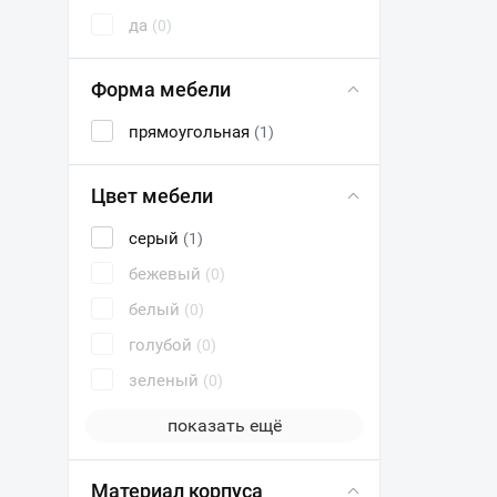
да
(0)
Форма мебели
прямоугольная
(1)
Цвет мебели
серый
(1)
бежевый
(0)
белый
(0)
голубой
(0)
зеленый
(0)
показать ещё
Материал корпуса