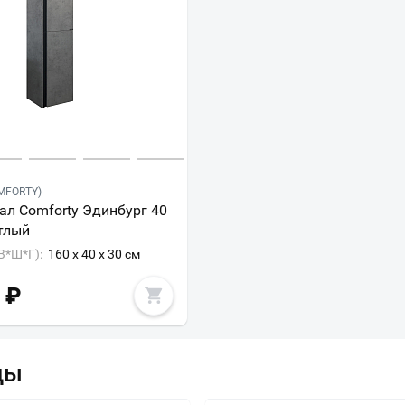
MFORTY)
л Comforty Эдинбург 40
тлый
В*Ш*Г):
160 x 40 x 30 см
₽
ды