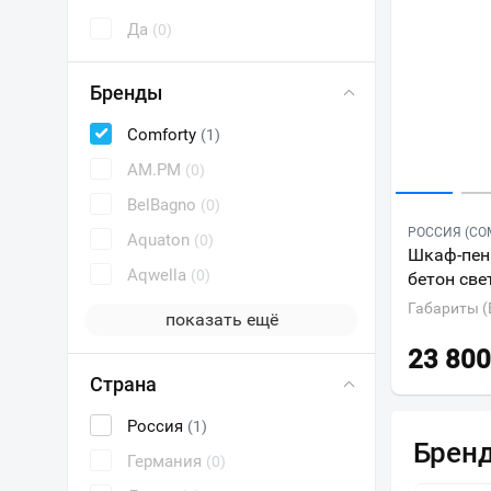
Да
(0)
Бренды
Comforty
(1)
AM.PM
(0)
BelBagno
(0)
РОССИЯ (CO
Aquaton
(0)
Шкаф-пена
Aqwella
(0)
бетон све
Габариты (
показать ещё
23 800
Страна
Россия
(1)
Брен
Германия
(0)