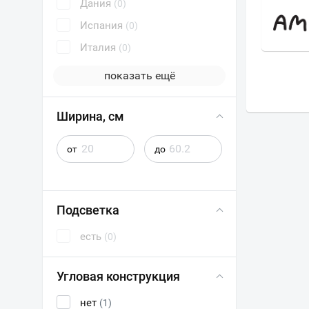
Дания
(0)
А
ЭСТЕТ
Испания
(0)
Италия
(0)
показать ещё
Ширина, см
от
до
Подсветка
есть
(0)
Угловая конструкция
нет
(1)