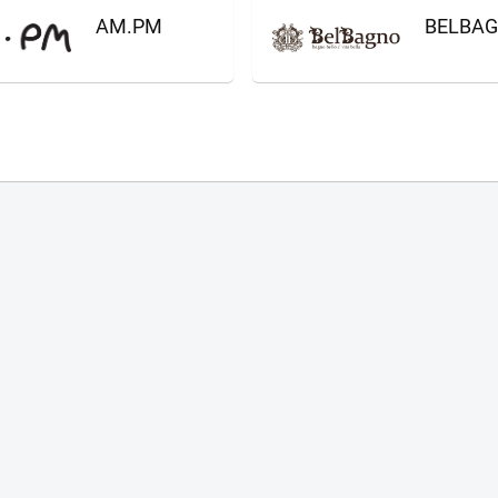
AM.PM
BELBA