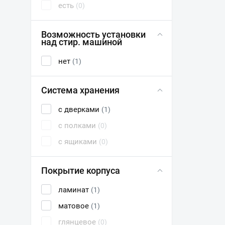
есть
(0)
Возможность установки
над стир. машиной
нет
(1)
Система хранения
с дверками
(1)
с полками
(0)
с ящиками
(0)
Покрытие корпуса
ламинат
(1)
матовое
(1)
глянцевое
(0)