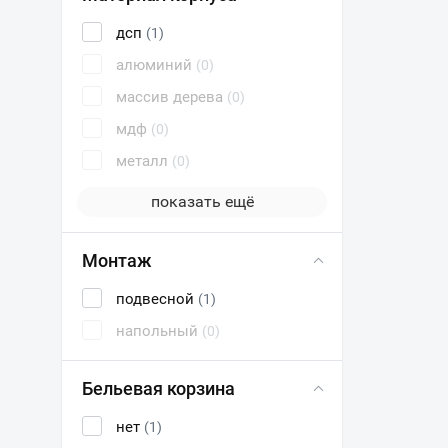
дсп
(1)
алюминий
(0)
массив дерева
(0)
мдф
(0)
металл
(0)
показать ещё
Монтаж
подвесной
(1)
напольный
(0)
Бельевая корзина
нет
(1)