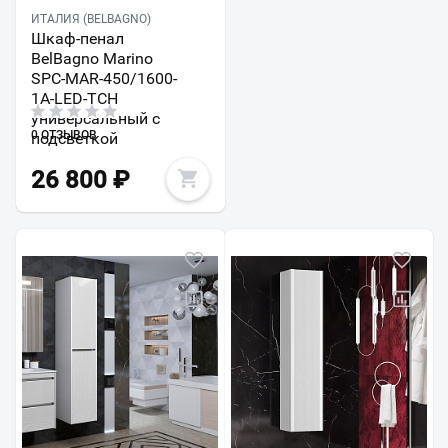
ИТАЛИЯ (BELBAGNO)
Шкаф-пенал
BelBagno Marino
SPC-MAR-450/1600-
1A-LED-TCH
универсальный с
0 ОТЗЫВОВ
подсветкой
26 800
₽