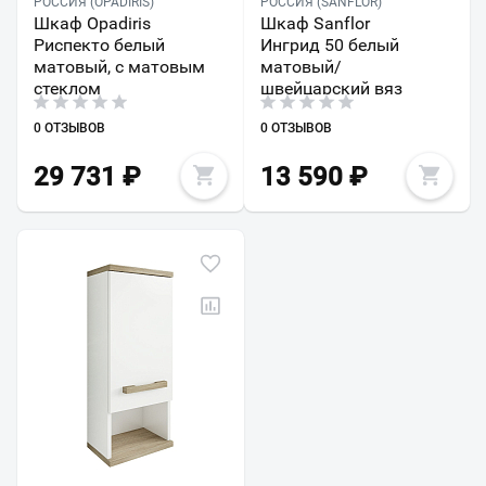
РОССИЯ (OPADIRIS)
РОССИЯ (SANFLOR)
Шкаф Opadiris
Шкаф Sanflor
Риспекто белый
Ингрид 50 белый
матовый, с матовым
матовый/
стеклом
швейцарский вяз
0 ОТЗЫВОВ
0 ОТЗЫВОВ
29 731
₽
13 590
₽