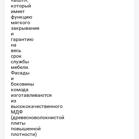
«Blum»,
который
имеет
функцию
мягкого
закрывания
и
гарантию
на
весь
срок
службы
мебели.
Фасады
и
боковины
комода
изготавливаются
из
высококачественного
МДФ
(древесноволокнистой
плиты
повышенной
плотности)