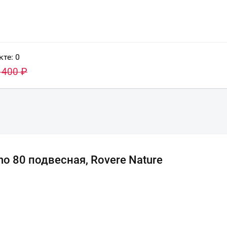
Всё верно
Сменить город
Москва
Мурманск
кте:
0
 400
₽
o 80 подвесная, Rovere Nature