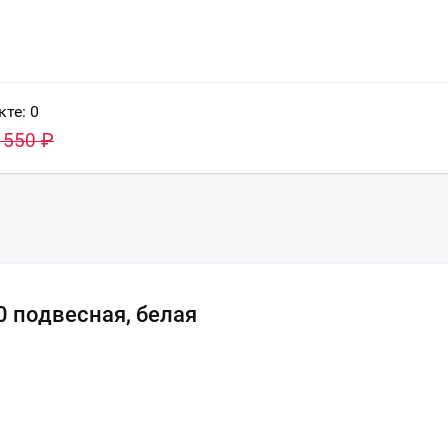
кте:
0
 550
₽
0 подвесная, белая