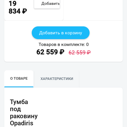
19
Добавить
834
₽
Добавить в корзину
Товаров в комплекте:
0
62 559
₽
62 559
₽
О ТОВАРЕ
ХАРАКТЕРИСТИКИ
Тумба
под
раковину
Opadiris