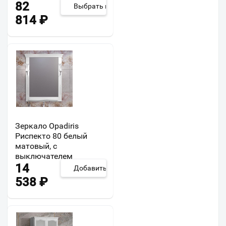
82
Выбрать из 5
814
₽
Зеркало Opadiris
Риспекто 80 белый
матовый, с
выключателем
14
Добавить
538
₽