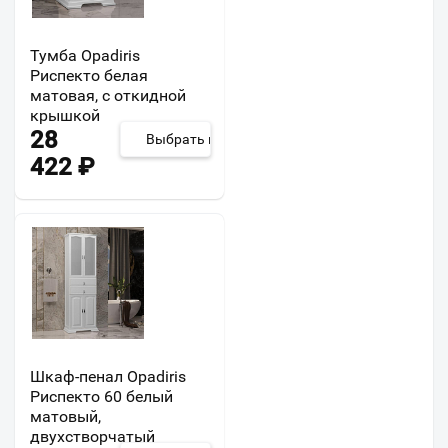
Тумба Opadiris
Риспекто белая
матовая, с откидной
крышкой
28
Выбрать из 2
422
₽
Шкаф-пенал Opadiris
Риспекто 60 белый
матовый,
двухстворчатый