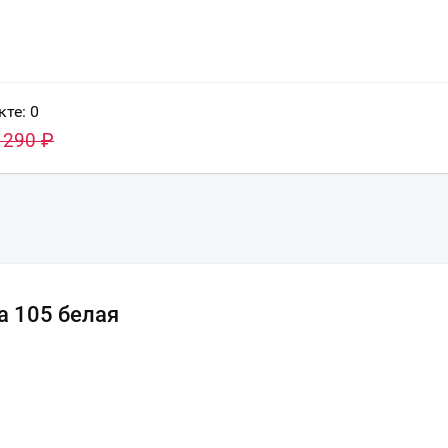
кте:
0
 290
₽
а 105 белая