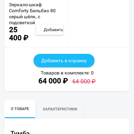
Зеркало-шкаф
Comforty Бильбао 80
серый шёлк, с
подсветкой
25
Добавить
400
₽
Добавить в корзину
Товаров в комплекте:
0
64 000
₽
64 000
₽
О ТОВАРЕ
ХАРАКТЕРИСТИКИ
Тумба