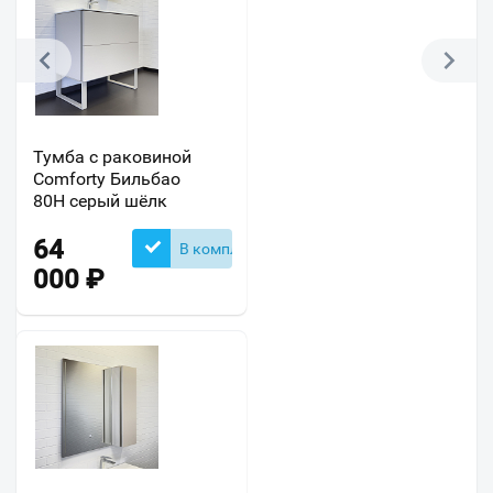
Тумба с раковиной
Comforty Бильбао
80Н серый шёлк
64
В комплекте
000
₽