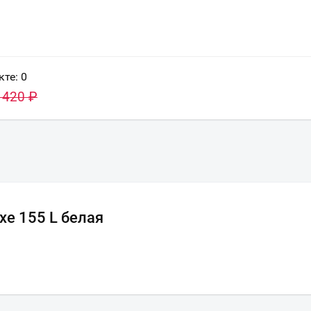
кте:
0
 420
₽
xe 155 L белая