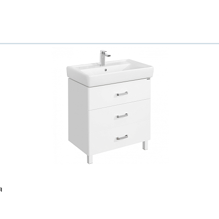
Всё верно
Сменить город
Москва
Мурманск
я