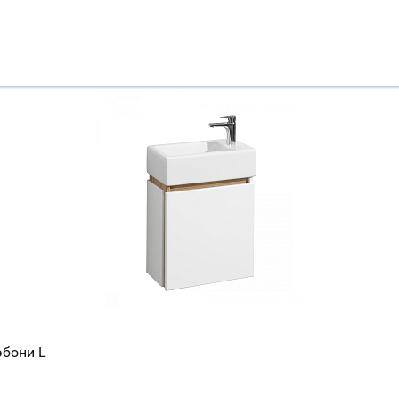
эбони L