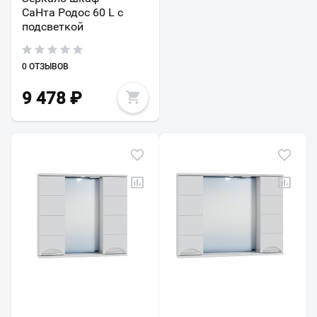
СаНта Родос 60 L с
подсветкой
0 ОТЗЫВОВ
9 478
₽