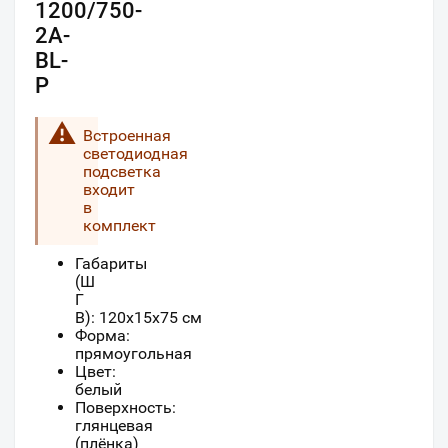
1200/750-
2A-
BL-
P
Встроенная
светодиодная
подсветка
входит
в
комплект
Габариты
(Ш
Г
В):
120
x
15
x
75
см
Форма:
прямоугольная
Цвет:
белый
Поверхность:
глянцевая
(плёнка)