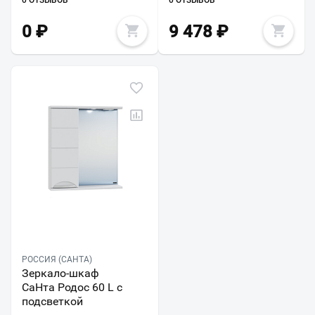
0
₽
9 478
₽
РОССИЯ (САНТА)
Зеркало-шкаф
СаНта Родос 60 L с
подсветкой