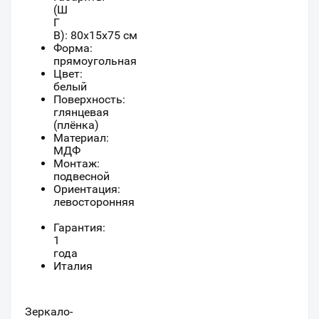
(Ш
Г
В):
80
x
15
x
75
см
Форма:
прямоугольная
Цвет:
белый
Поверхность:
глянцевая
(плёнка)
Материал:
МДФ
Монтаж:
подвесной
Ориентация:
левосторонняя
Гарантия:
1
года
Италия
Зеркало-