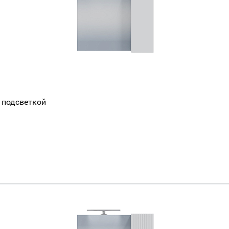
Всё верно
Сменить город
Москва
Мурманск
 подсветкой