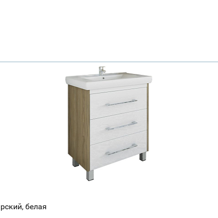
Всё верно
Сменить город
Москва
Мурманск
рский, белая