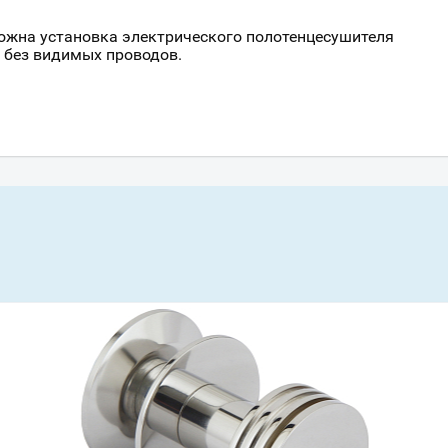
Всё верно
Сменить город
ожна установка электрического полотенцесушителя
Москва
 без видимых проводов.
Мурманск