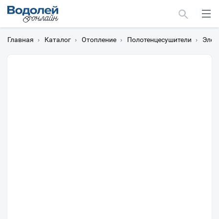
Главная
›
Каталог
›
Отопление
›
Полотенцесушители
›
Элек
Москва
Мурманск