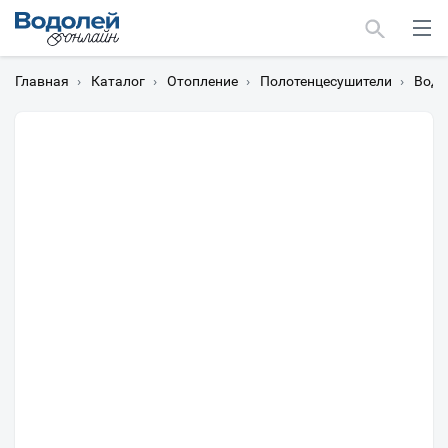
Главная
›
Каталог
›
Отопление
›
Полотенцесушители
›
Водя
Москва
Мурманск