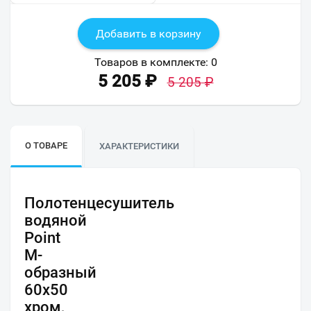
Добавить в корзину
Товаров в комплекте:
0
5 205
₽
5 205
₽
О ТОВАРЕ
ХАРАКТЕРИСТИКИ
Полотенцесушитель
водяной
Point
М-
образный
60х50
хром,