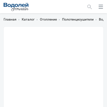
Главная
›
Каталог
›
Отопление
›
Полотенцесушители
›
Водя
Москва
Мурманск