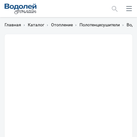
Главная
›
Каталог
›
Отопление
›
Полотенцесушители
›
Водя
Москва
Мурманск