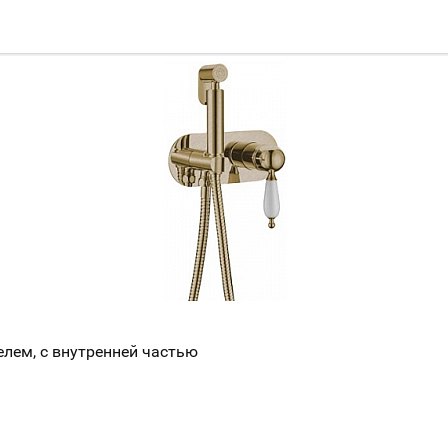
Всё верно
Сменить город
Москва
Мурманск
елем, с внутренней частью