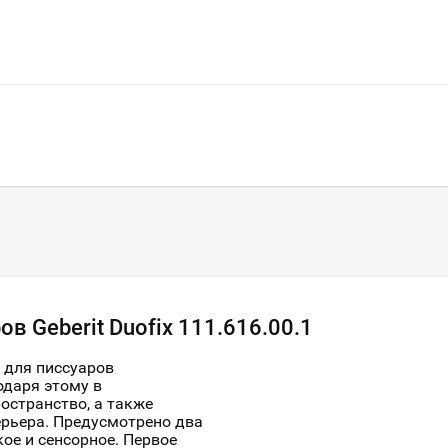
в Geberit Duofix 111.616.00.1
1 для писсуаров
одаря этому в
странство, а также
Ваш город
?
рьера. Предусмотрено два
ое и сенсорное. Первое