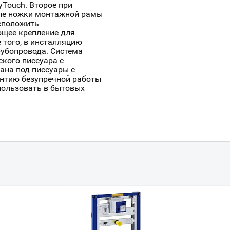
Touch. Второе при
Всё верно
Сменить город
ные ножки монтажной рамы
асположить
Москва
щее крепление для
 того, в инсталляцию
Мурманск
убопровода. Система
кого писсуара с
ана под писсуары с
нтию безупречной работы
пользовать в бытовых