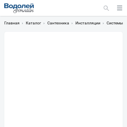
Главная
›
Каталог
›
Сантехника
›
Инсталляции
›
Системы и
Москва
Мурманск