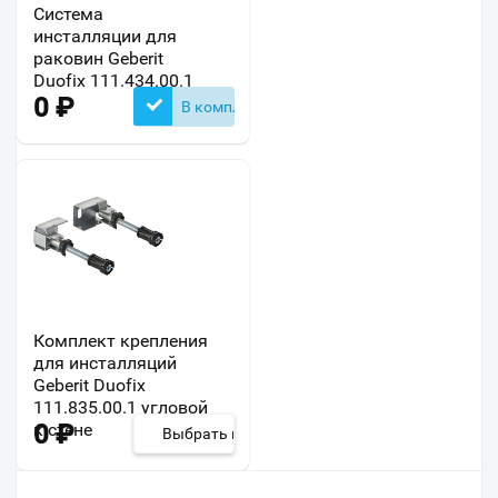
Система
инсталляции для
раковин Geberit
Duofix 111.434.00.1
0
₽
В комплекте
Комплект крепления
для инсталляций
Geberit Duofix
111.835.00.1 угловой
к стене
0
₽
Выбрать из 2