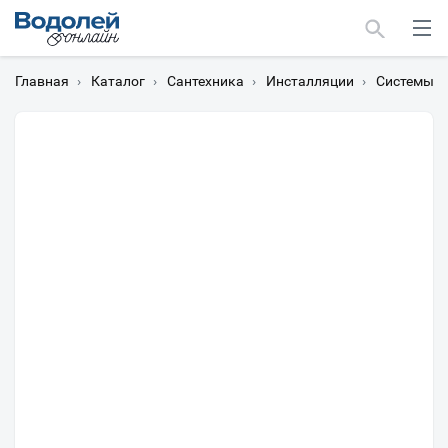
Главная
›
Каталог
›
Сантехника
›
Инсталляции
›
Системы и
Москва
Мурманск