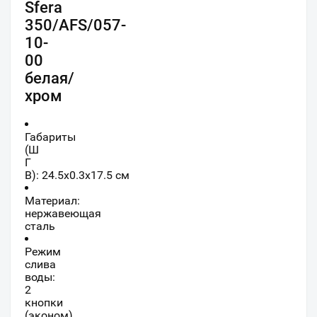
Sfera
350/AFS/057-
10-
00
белая/
хром
Габариты
(Ш
Г
В):
24.5
x
0.3
x
17.5
см
Материал:
нержавеющая
сталь
Режим
слива
воды:
2
кнопки
(эконом)