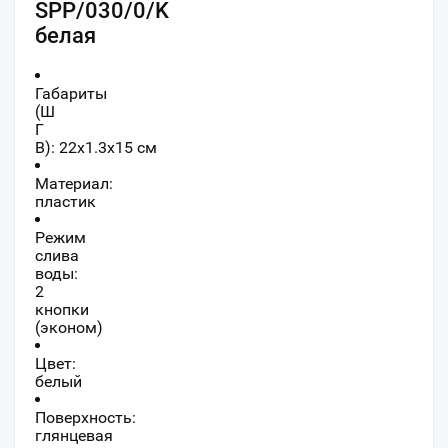
SPP/030/0/K
белая
Габариты
(Ш
Г
В):
22
x
1.3
x
15
см
Материал:
пластик
Режим
слива
воды:
2
кнопки
(эконом)
Цвет:
белый
Поверхность:
глянцевая