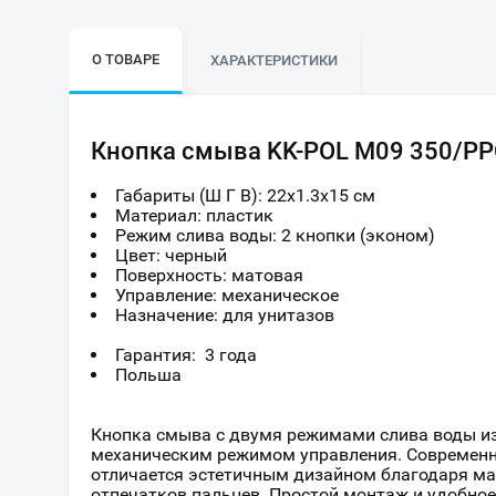
О ТОВАРЕ
ХАРАКТЕРИСТИКИ
Кнопка смыва KK-POL M09 350/PP
Габариты (Ш Г В):
22
x
1.3
x
15
см
Материал: пластик
Режим слива воды: 2 кнопки (эконом)
Цвет: черный
Поверхность: матовая
Управление: механическое
Назначение: для унитазов
Гарантия: 3 года
Польша
Кнопка смыва с двумя режимами слива воды из
механическим режимом управления. Современн
отличается эстетичным дизайном благодаря ма
отпечатков пальцев. Простой монтаж и удобно