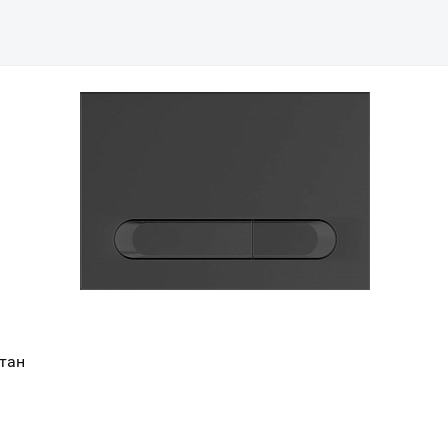
тан
Ваш город
?