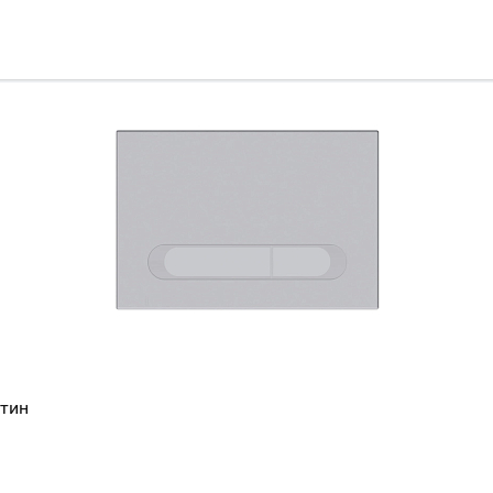
Всё верно
Сменить город
Москва
Мурманск
атин