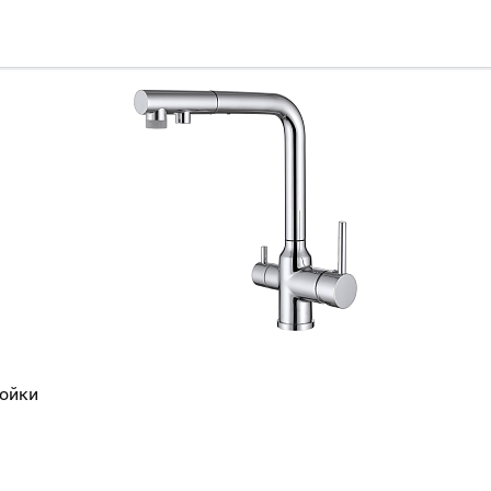
Всё верно
Сменить город
Москва
Мурманск
мойки