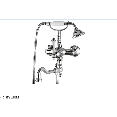
ы с душем
Ваш город
?