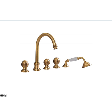
Всё верно
Сменить город
Москва
Мурманск
анны