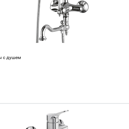
Всё верно
Сменить город
Москва
Мурманск
ы с душем