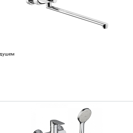
 душем