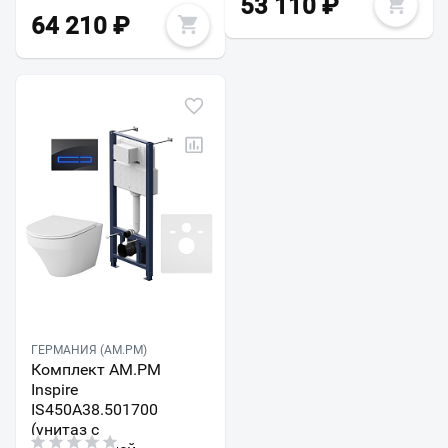
53 110
₽
64 210
₽
ГЕРМАНИЯ (AM.PM)
Комплект AM.PM
Inspire
IS450A38.501700
(унитаз с