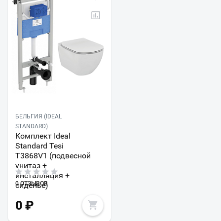
БЕЛЬГИЯ (IDEAL
STANDARD)
Комплект Ideal
Standard Tesi
T3868V1 (подвесной
унитаз +
инсталляция +
0 ОТЗЫВОВ
сиденье)
0
₽