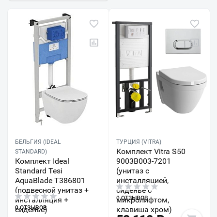
БЕЛЬГИЯ (IDEAL
ТУРЦИЯ (VITRA)
Комплект Vitra S50
STANDARD)
Комплект Ideal
9003B003-7201
Standard Tesi
(унитаз с
AquaBlade T386801
инсталляцией,
(подвесной унитаз +
сиденье с
0 ОТЗЫВОВ
инсталляция +
микролифтом,
0 ОТЗЫВОВ
сиденье)
клавиша хром)