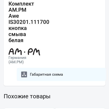
Комплект
AM.PM
Awe
IS30201.111700
кнопка
смыва
белая
Германия
(AM.PM)
Габаритная схема
Похожие товары