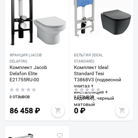
ФРАНЦИЯ (JACOB
БЕЛЬГИЯ (IDEAL
DELAFON)
STANDARD)
Комплект Jacob
Комплект Ideal
Delafon Elite
Standard Tesi
E21755RU-00
T3868V3 (подвесной
унитаз +
инсталляция +
0 ОТЗЫВОВ
0 ОТЗЫВОВ
сиденье), черный
матовый
86 458
₽
0
₽