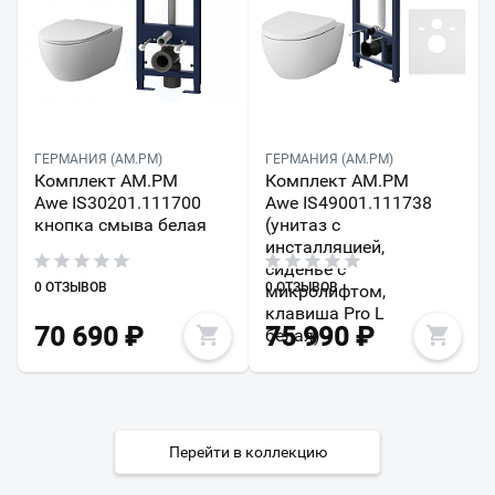
ГЕРМАНИЯ (AM.PM)
ГЕРМАНИЯ (AM.PM)
Комплект AM.PM
Комплект AM.PM
Awe IS30201.111700
Awe IS49001.111738
кнопка смыва белая
(унитаз с
инсталляцией,
сиденье с
0 ОТЗЫВОВ
0 ОТЗЫВОВ
микролифтом,
клавиша Pro L
70 690
₽
75 990
₽
белая)
Перейти в коллекцию