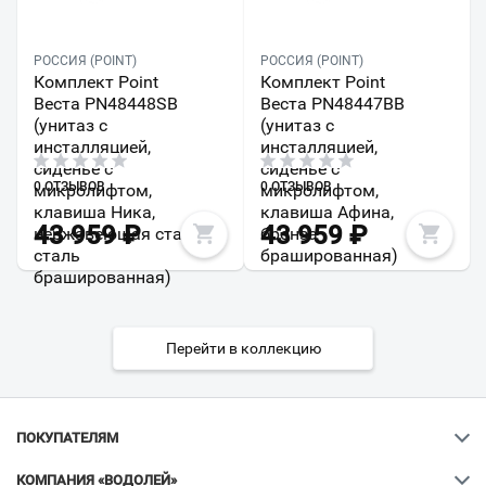
РОССИЯ (POINT)
РОССИЯ (POINT)
Комплект Point
Комплект Point
Веста PN48448SB
Веста PN48447BB
(унитаз с
(унитаз с
инсталляцией,
инсталляцией,
сиденье с
сиденье с
0 ОТЗЫВОВ
0 ОТЗЫВОВ
микролифтом,
микролифтом,
клавиша Ника,
клавиша Афина,
43 959
₽
43 959
₽
нержавеющая сталь,
бронза
сталь
брашированная)
брашированная)
Перейти в коллекцию
ПОКУПАТЕЛЯМ
КОМПАНИЯ «ВОДОЛЕЙ»