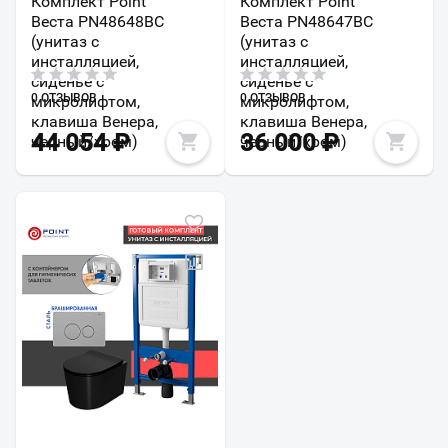
Комплект Point
Комплект Point
Веста PN48648BC
Веста PN48647BC
(унитаз с
(унитаз с
инсталляцией,
инсталляцией,
сиденье с
сиденье с
0 ОТЗЫВОВ
0 ОТЗЫВОВ
микролифтом,
микролифтом,
клавиша Венера,
клавиша Венера,
44 054
₽
36 000
₽
черный/хром)
черный/хром)