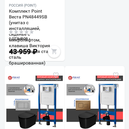
РОССИЯ (POINT)
Комплект Point
Веста PN48449SB
(унитаз с
инсталляцией,
сиденье с
0 ОТЗЫВОВ
микролифтом,
клавиша Виктория,
43 959
₽
нержавеющая сталь,
сталь
брашированная)