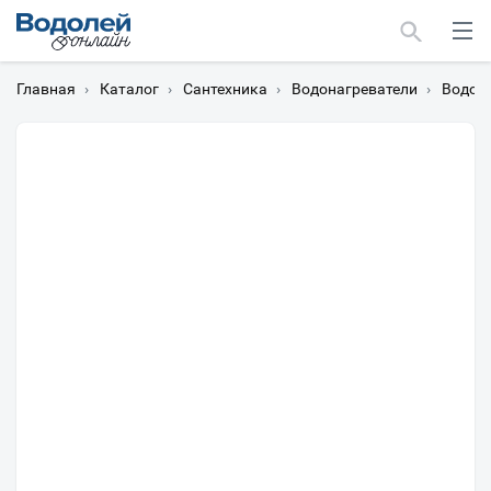
Главная
›
Каталог
›
Сантехника
›
Водонагреватели
›
Водона
Москва
Мурманск