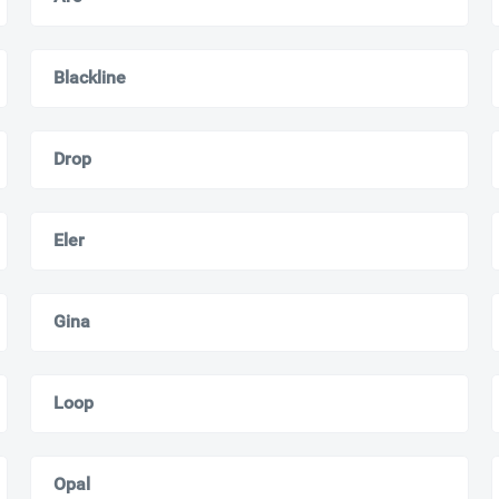
Blackline
Drop
Eler
Gina
Loop
Ваш город
?
Всё верно
Сменить город
Opal