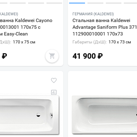
KALDEWEI)
ГЕРМАНИЯ (KALDEWEI)
ванна Kaldewei Cayono
Стальная ванна Kaldewei
0013001 170х75 с
Advantage Saniform Plus 371
 Easy-Clean
112900010001 170х73
ДxШ):
170 x 75 см
Габариты (ДxШ):
170 x 73 см
₽
41 900
₽