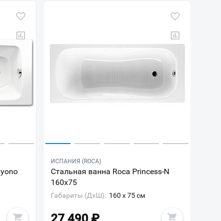
ИСПАНИЯ (ROCA)
ayono
Стальная ванна Roca Princess-N
160x75
Габариты (ДxШ):
160 x 75 см
27 490
₽