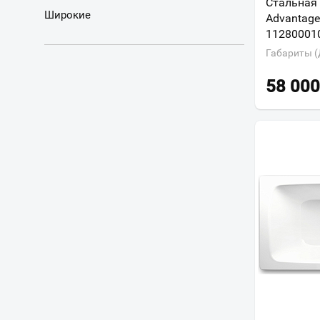
Стальная 
Широкие
Advantage
11280001
Габариты (
58 000