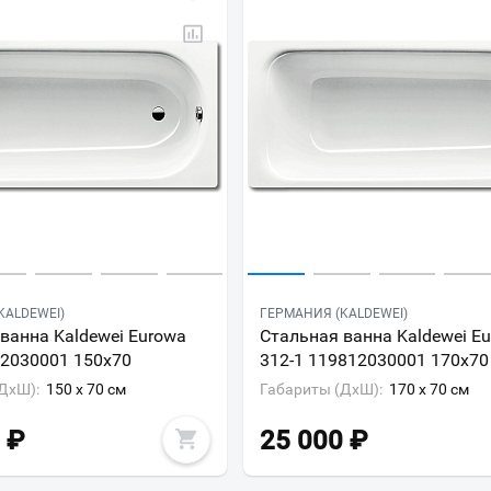
KALDEWEI)
ГЕРМАНИЯ (KALDEWEI)
ванна Kaldewei Eurowa
Стальная ванна Kaldewei E
12030001 150х70
312-1 119812030001 170х70
ДxШ):
150 x 70 см
Габариты (ДxШ):
170 x 70 см
₽
25 000
₽