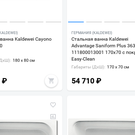
KALDEWEI)
ГЕРМАНИЯ (KALDEWEI)
ванна Kaldewei Cayono
Стальная ванна Kaldewei
0
Advantage Saniform Plus 363
111800013001 170х70 с по
Easy-Clean
ДxШ):
180 x 80 см
Габариты (ДxШ):
170 x 70 см
₽
54 710
₽