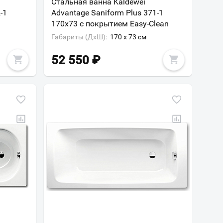
Стальная ванна Kaldewei
-1
Advantage Saniform Plus 371-1
170х73 с покрытием Easy-Clean
Габариты (ДxШ):
170 x 73 см
52 550
₽