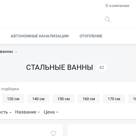
О компании
АВТОНОМНЫЕ КАНАЛИЗАЦИИ
ОТОПЛЕНИЕ
 ванны
›
СТАЛЬНЫЕ ВАННЫ
42
 подборки
120 см
140 см
150 см
160 см
170 см
1
Узкие
Пристенная
Прямоугольная
С антискол
ость
Название
Цена