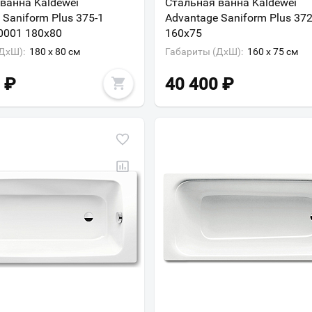
ванна Kaldewei
Стальная ванна Kaldewei
Всё верно
Сменить город
 Saniform Plus 375-1
Advantage Saniform Plus 372
0001 180х80
160х75
Москва
ДxШ):
180 x 80 см
Габариты (ДxШ):
160 x 75 см
Мурманск
₽
40 400
₽