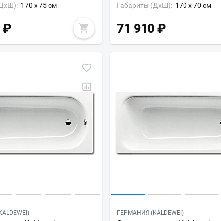
ДxШ):
170 x 75 см
Габариты (ДxШ):
170 x 70 см
₽
71 910
₽
Ваш город
?
KALDEWEI)
ГЕРМАНИЯ (KALDEWEI)