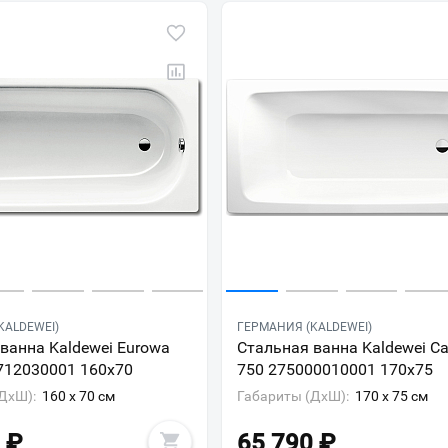
KALDEWEI)
ГЕРМАНИЯ (KALDEWEI)
ванна Kaldewei Eurowa
Стальная ванна Kaldewei C
712030001 160х70
750 275000010001 170х75
ДxШ):
160 x 70 см
Габариты (ДxШ):
170 x 75 см
₽
65 790
₽