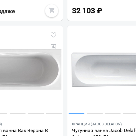
32 103
₽
родаже
)
ФРАНЦИЯ (JACOB DELAFON)
Ваш город
?
 ванна Bas Верона В
Чугунная ванна Jacob Dela