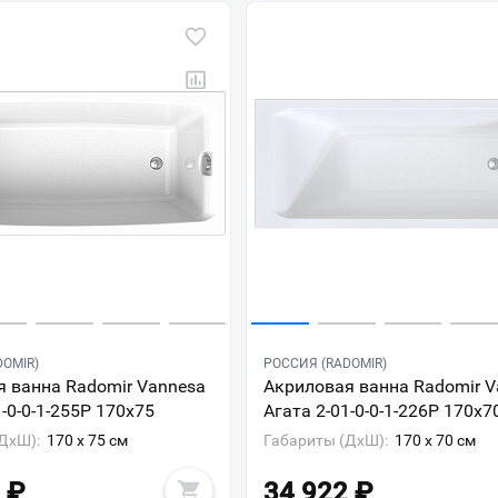
DOMIR)
РОССИЯ (RADOMIR)
 ванна Radomir Vannesa
Акриловая ванна Radomir V
1-0-0-1-255Р 170x75
Агата 2-01-0-0-1-226Р 170x7
ДxШ):
170 x 75 см
Габариты (ДxШ):
170 x 70 см
₽
34 922
₽