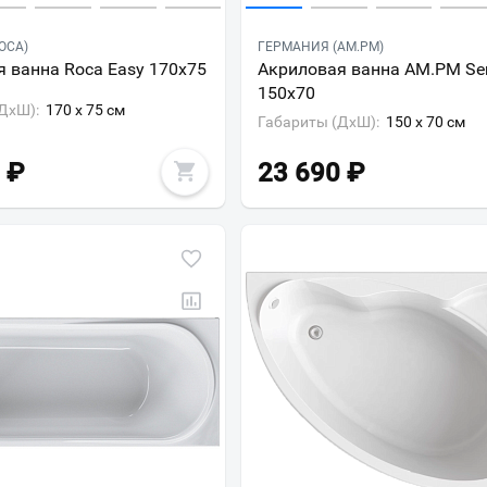
OCA)
ГЕРМАНИЯ (AM.PM)
 ванна Roca Easy 170x75
Акриловая ванна AM.PM Se
150х70
ДxШ):
170 x 75 см
Габариты (ДxШ):
150 x 70 см
₽
23 690
₽