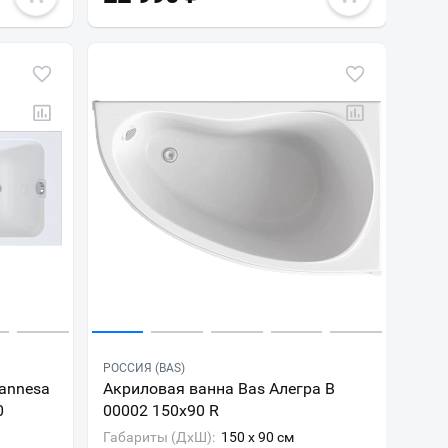
РОССИЯ (BAS)
annesa
Акриловая ванна Bas Алегра В
0
00002 150х90 R
Габариты (ДxШ):
150 x 90 см