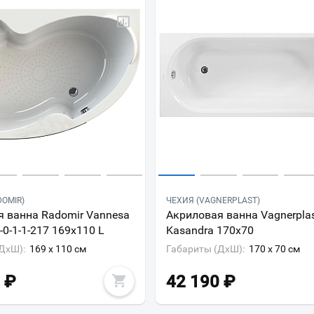
DOMIR)
ЧЕХИЯ (VAGNERPLAST)
 ванна Radomir Vannesa
Акриловая ванна Vagnerpla
-0-1-1-217 169x110 L
Kasandra 170х70
ДxШ):
169 x 110 см
Габариты (ДxШ):
170 x 70 см
₽
42 190
₽