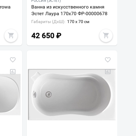
РОССИЯ (ЭСТЕТ)
urowa
Ванна из искусственного камня
Эстет Лаура 170x70 ФР-00000678
Габариты (ДxШ):
170 x 70 см
42 650
₽