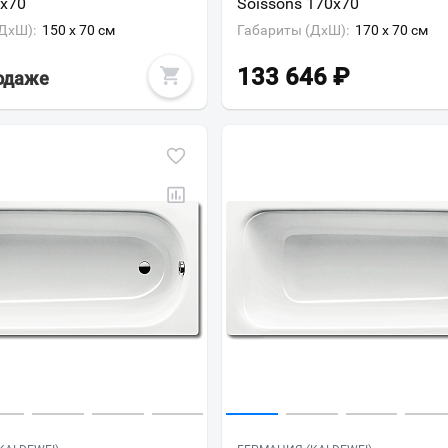
0х70
Soissons 170х70
Всё верно
Сменить город
ДxШ):
150 x 70 см
Габариты (ДxШ):
170 x 70 см
Москва
133 646
₽
родаже
Мурманск