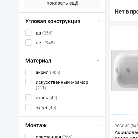
показать ещё
Нет в п
Угловая конструкция
да
(256)
нет
(945)
Материал
акрил
(906)
искусственный мрамор
(211)
сталь
(42)
чугун
(45)
Монтаж
РОССИЯ (BAS
Акриловая
пристенная
(766)