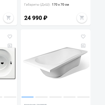
Габариты (ДxШ):
170 x 70 см
24 990
₽