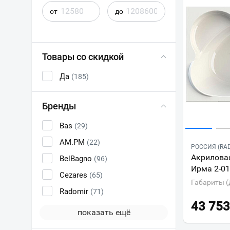
от
до
Товары со скидкой
Да
(185)
Бренды
Bas
(29)
AM.PM
(22)
РОССИЯ (RA
Акриловая
BelBagno
(96)
Ирма 2-01
Cezares
(65)
Габариты (
Radomir
(71)
43 753
показать ещё