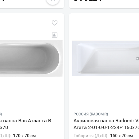
)
РОССИЯ (RADOMIR)
 ванна Bas Атланта В
Акриловая ванна Radomir V
0х70
Агата 2-01-0-0-1-224Р 150x7
ДxШ):
170 x 70 см
Габариты (ДxШ):
150 x 70 см