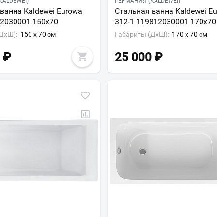
KALDEWEI)
ГЕРМАНИЯ (KALDEWEI)
ванна Kaldewei Eurowa
Стальная ванна Kaldewei E
12030001 150х70
312-1 119812030001 170х70
ДxШ):
150 x 70 см
Габариты (ДxШ):
170 x 70 см
₽
25 000
₽