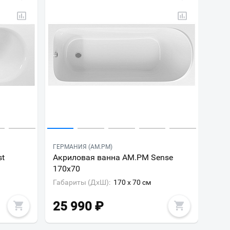
ГЕРМАНИЯ (AM.PM)
st
Акриловая ванна AM.PM Sense
170х70
Габариты (ДxШ):
170 x 70 см
25 990
₽