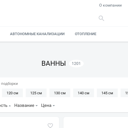
О компании
АВТОНОМНЫЕ КАНАЛИЗАЦИИ
ОТОПЛЕНИЕ
ВАННЫ
1201
 подборки
120 см
125 см
130 см
140 см
145 см
1
170 см
175 см
180 см
185 см
190 см
2
ость
Название
Цена
ие
Асимметричная
Квадратная
Круглая
Овальн
круга
Угловые
Широкие
190x90
Большие