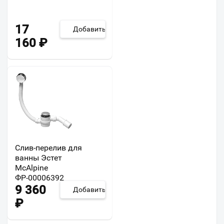
17
Добавить
160
₽
Слив-перелив для
ванны Эстет
McAlpine
ФР-00006392
9 360
Добавить
₽