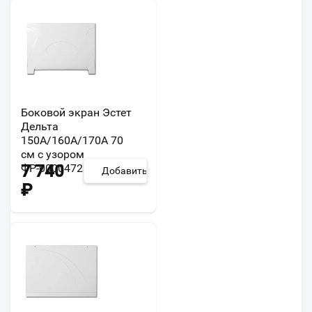
Боковой экран Эстет
Дельта
150А/160А/170А 70
см с узором
ФР-00004723
7 740
Добавить
₽