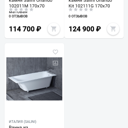
камня Salini Orlando
камня Salini Orlando
102011M 170х70
Kit 102111G 170х70
матовая
0 ОТЗЫВОВ
0 ОТЗЫВОВ
114 700
₽
124 900
₽
ИТАЛИЯ (SALINI)
Ванна из