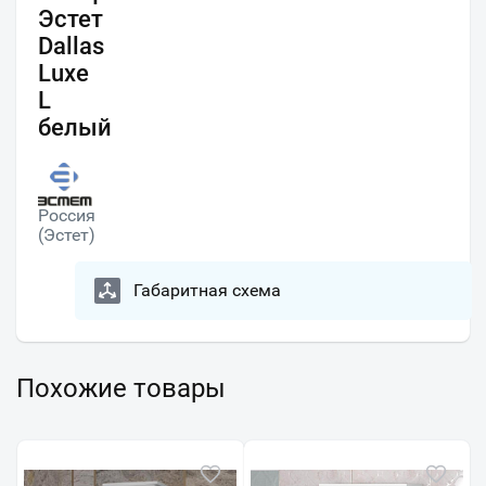
Эстет
Dallas
Luxe
L
белый
Россия
(Эстет)
Габаритная схема
Похожие товары