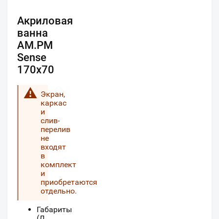
Акриловая
ванна
AM.PM
Sense
170х70
Экран,
каркас
и
слив-
перелив
не
входят
в
комплект
и
приобретаются
отдельно.
Габариты
(Д