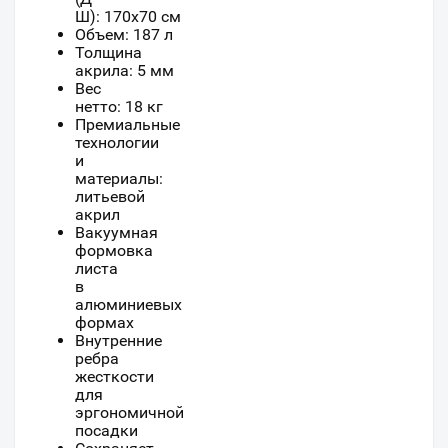
Ш):
170
x
70
см
Объем: 187 л
Толщина
акрила: 5 мм
Вес
нетто: 18 кг
Премиальные
технологии
и
материалы:
литьевой
акрил
Вакуумная
формовка
листа
в
алюминиевых
формах
Внутренние
ребра
жесткости
для
эргономичной
посадки