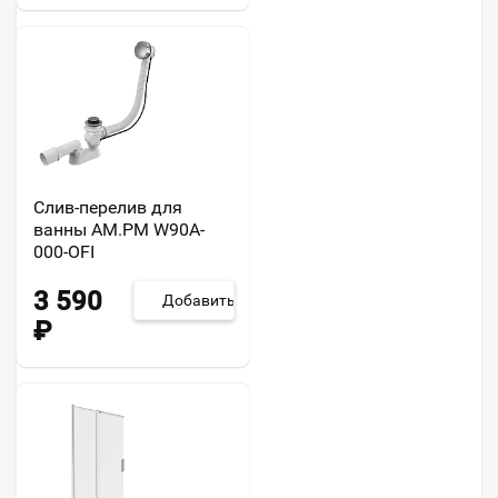
Слив-перелив для
ванны AM.PM W90A-
000-OFI
3 590
Добавить
₽