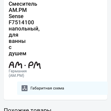
Смеситель
AM.PM
Sense
F7514100
напольный,
для
ванны
с
душем
Германия
(AM.PM)
Габаритная схема
Похожие товары