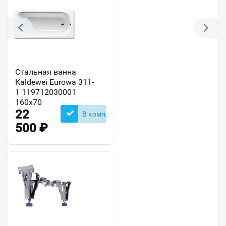
Стальная ванна
Kaldewei Eurowa 311-
1 119712030001
160х70
22
В комплекте
500
₽