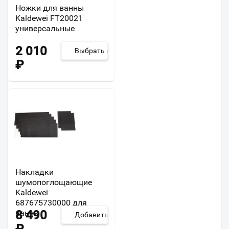
Ножки для ванны
Kaldewei FT20021
универсальные
2 010
Выбрать из 3
₽
Накладки
шумопоглощающие
Kaldewei
687675730000 для
ванны
8 490
Добавить