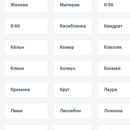
Женева
Империя
К-50
К-60
Касабланка
Квадрат
Кёльн
Кемер
Классик
Клеон
Колеус
Космея
Кремона
Круг
Лаура
Лима
Лиссабон
Лозанна