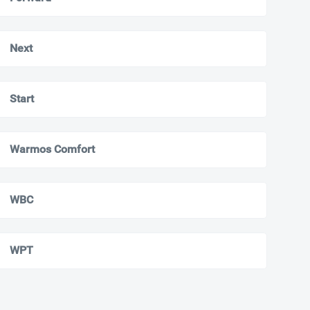
Next
Start
Warmos Comfort
WBС
WPT