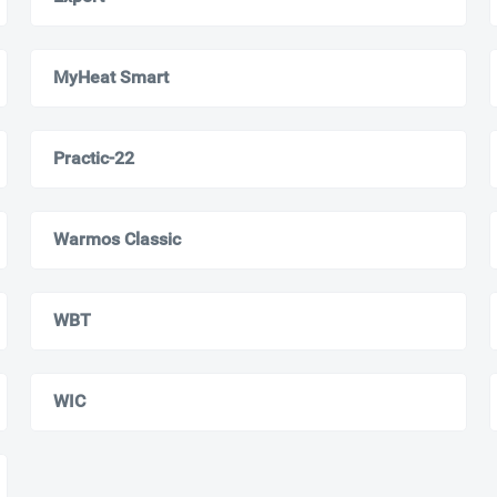
MyHeat Smart
Practic-22
Ваш город
?
Всё верно
Сменить город
Warmos Classic
Москва
Мурманск
WBT
WIС