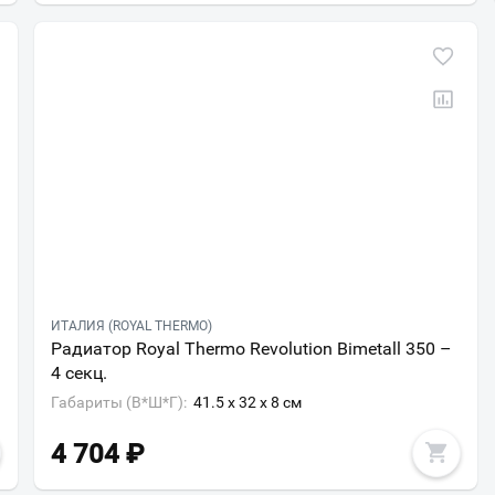
Ваш город
?
Всё верно
Сменить город
Москва
Мурманск
ИТАЛИЯ (ROYAL THERMO)
Радиатор Royal Thermo Revolution Bimetall 350 –
4 секц.
Габариты (В*Ш*Г):
41.5 x 32 x 8 см
4 704
₽