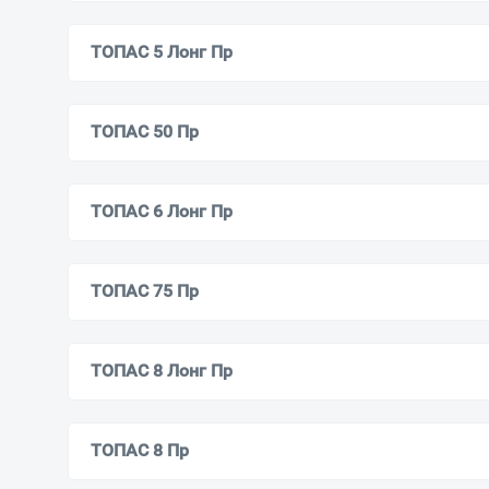
ТОПАС 5 Лонг Пр
ТОПАС 50 Пр
ТОПАС 6 Лонг Пр
ТОПАС 75 Пр
ТОПАС 8 Лонг Пр
ТОПАС 8 Пр