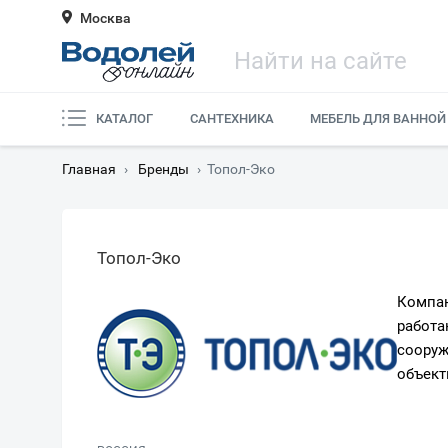
Москва
КАТАЛОГ
САНТЕХНИКА
МЕБЕЛЬ ДЛЯ ВАННОЙ
Главная
›
Бренды
›
Топол-Эко
Топол-Эко
Компан
работа
сооруж
объект