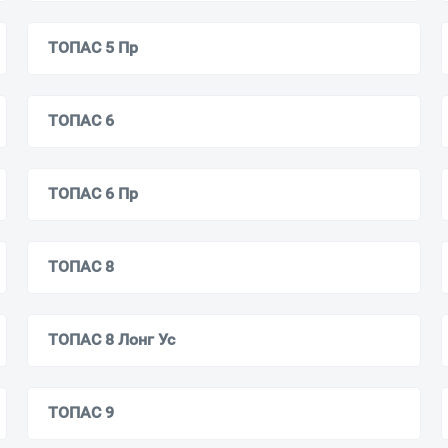
ТОПАС 5 Пр
ТОПАС 6
ТОПАС 6 Пр
ТОПАС 8
ТОПАС 8 Лонг Ус
ТОПАС 9