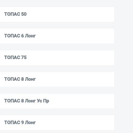
ТОПАС 50
ТОПАС 6 Лонг
ТОПАС 75
ТОПАС 8 Лонг
ТОПАС 8 Лонг Ус Пр
ТОПАС 9 Лонг