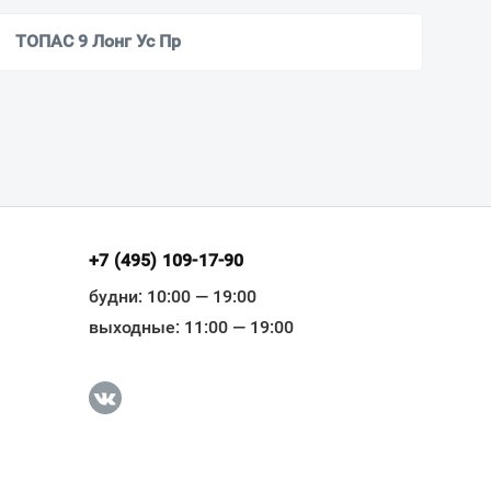
ТОПАС 9 Лонг Ус Пр
+7 (495) 109-17-90
будни: 10:00 — 19:00
выходные: 11:00 — 19:00