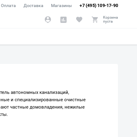
Оплата
Доставка
Магазины
+7 (495) 109-17-90
Корзина
пуста
тель автономных канализаций,
сные и специализированные очистные
вают частные домовладения, нежилые
кты.