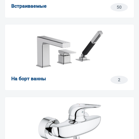
Встраиваемые
50
На борт ванны
2