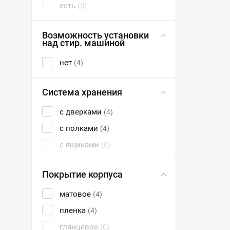
есть
(0)
Возможность установки
над стир. машиной
нет
(4)
Система хранения
с дверками
(4)
с полками
(4)
с ящиками
(0)
Покрытие корпуса
матовое
(4)
пленка
(4)
глянцевое
(0)