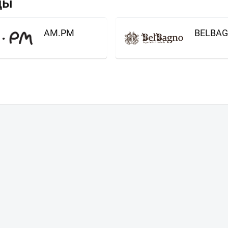
ды
AM.PM
BELBA
Ваш город
?
Всё верно
Сменить город
Москва
Мурманск