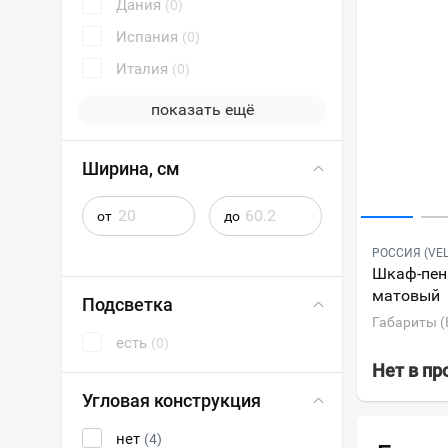
Дания
(0)
Испания
(0)
Италия
(0)
показать ещё
Ширина, см
от
до
РОССИЯ (VEL
Шкаф-пена
матовый
Подсветка
Габариты (
есть
(0)
Нет в п
Угловая конструкция
нет
(4)