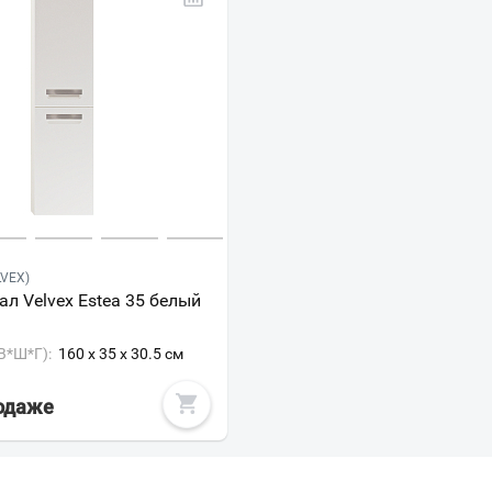
VEX)
л Velvex Estea 35 белый
В*Ш*Г):
160 x 35 x 30.5 см
родаже