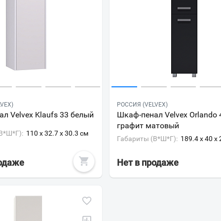
VEX)
РОССИЯ (VELVEX)
л Velvex Klaufs 33 белый
Шкаф-пенал Velvex Orlando 
графит матовый
В*Ш*Г):
110 x 32.7 x 30.3 см
Габариты (В*Ш*Г):
189.4 x 40 x
родаже
Нет в продаже