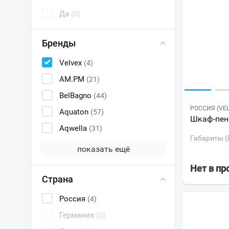
Да
(0)
Бренды
Velvex
(4)
AM.PM
(21)
BelBagno
(44)
РОССИЯ (VEL
Aquaton
(57)
Шкаф-пена
Aqwella
(31)
Габариты (
показать ещё
Нет в п
Страна
Россия
(4)
Германия
(0)