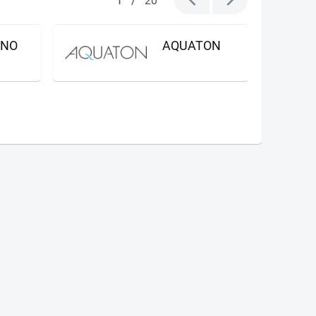
20
GNO
AQUATON