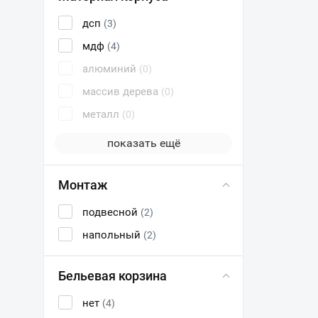
дсп
(3)
мдф
(4)
алюминий
(0)
массив дерева
(0)
металл
(0)
показать ещё
Монтаж
подвесной
(2)
напольный
(2)
Бельевая корзина
нет
(4)