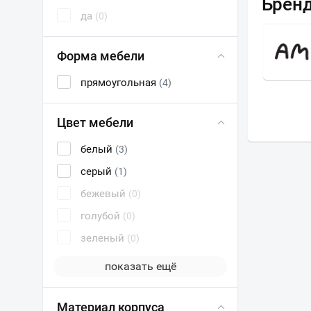
Брен
да
(0)
А
ЭСТЕТ
Форма мебели
прямоугольная
(4)
Цвет мебели
белый
(3)
серый
(1)
бежевый
(0)
голубой
(0)
зеленый
(0)
показать ещё
Материал корпуса